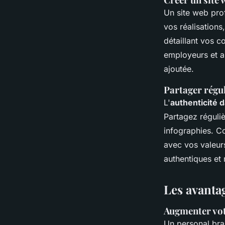
Un site web pro
vos réalisations
détaillant vos c
employeurs et a
ajoutée.
Partager régul
L'
authenticité 
Partagez réguliè
infographies. C
avec vos valeurs
authentiques et
Les avanta
Augmenter votr
Un personal bran