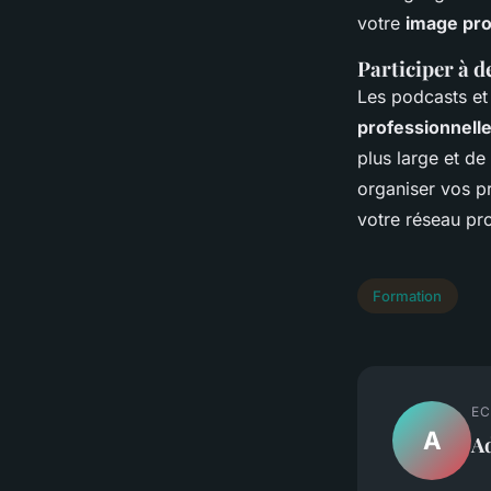
votre
image pro
Participer à d
Les podcasts et
professionnell
plus large et de
organiser vos pr
votre réseau pr
Formation
EC
A
A