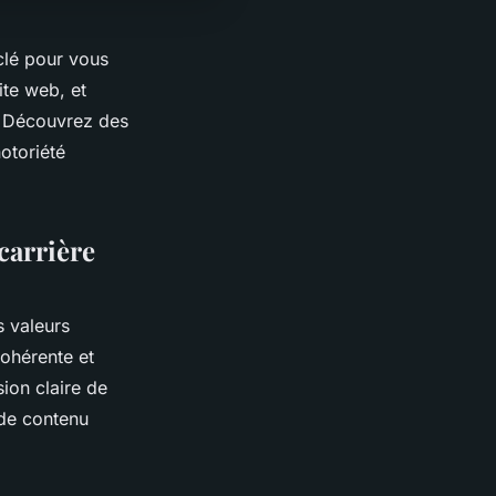
 clé pour vous
ite web, et
é. Découvrez des
otoriété
carrière
 valeurs
cohérente et
ion claire de
 de contenu