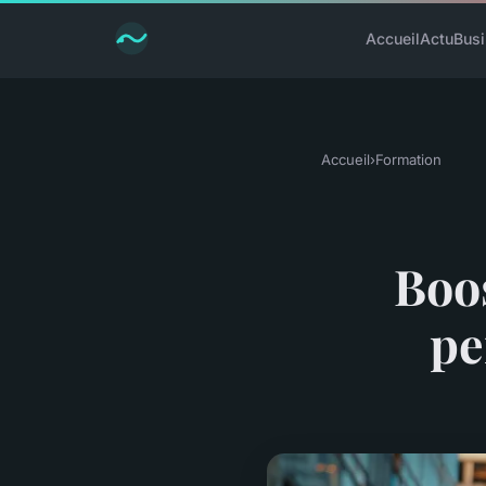
Accueil
Actu
Bus
Accueil
›
Formation
Boos
pe