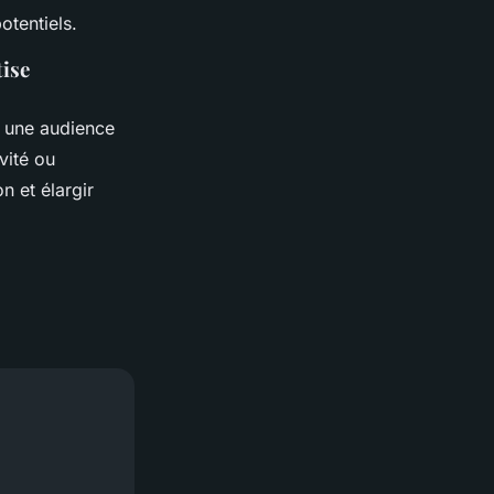
otentiels.
tise
c une audience
nvité ou
n et élargir