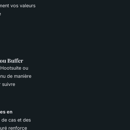
ement vos valeurs
e
 ou Buffer
 Hootsuite ou
tenu de manière
 suivre
es en
s de cas et des
turé renforce