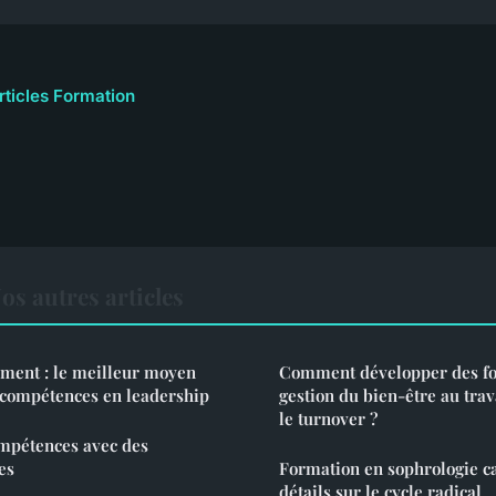
rticles Formation
s autres articles
ent : le meilleur moyen
Comment développer des fo
 compétences en leadership
gestion du bien-être au tra
le turnover ?
mpétences avec des
es
Formation en sophrologie ca
détails sur le cycle radical