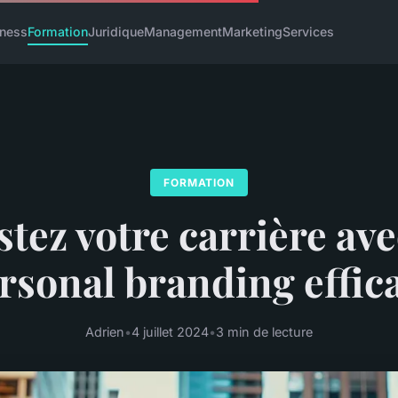
iness
Formation
Juridique
Management
Marketing
Services
FORMATION
tez votre carrière av
rsonal branding effic
Adrien
•
4 juillet 2024
•
3 min de lecture