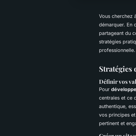
Vous cherchez à 
démarquer. En dé
partageant du co
stratégies prati
professionnelle
Stratégies
Définir vos va
Pour
développer
centrales et ce
authentique, es
vos principes et
pertinent et eng
Créer un site 