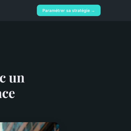
Paramétrer sa stratégie →
ec un
ace