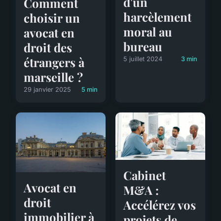
d'un
Comment
harcèlement
choisir un
moral au
avocat en
bureau
droit des
étrangers à
5 juillet 2024
3 min
marseille ?
29 janvier 2025
5 min
Cabinet
Avocat en
M&A :
droit
Accélérez vos
immobilier à
projets de