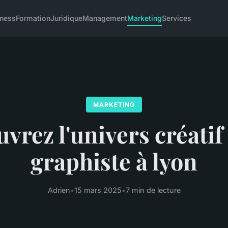
iness
Formation
Juridique
Management
Marketing
Services
MARKETING
vrez l'univers créatif
graphiste à lyon
Adrien
•
15 mars 2025
•
7 min de lecture