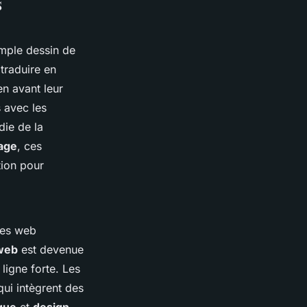
s
imple dessin de
 traduire en
n avant leur
s avec les
die de la
age
, ces
tion pour
tes web
web
est devenue
ligne forte. Les
qui intègrent des