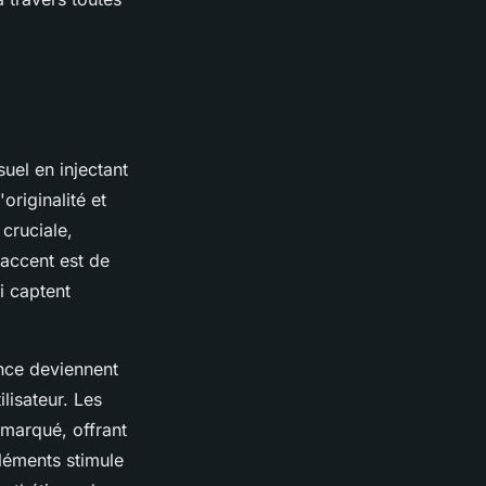
uel en injectant
riginalité et
cruciale,
'accent est de
i captent
ance deviennent
lisateur. Les
emarqué, offrant
éléments stimule