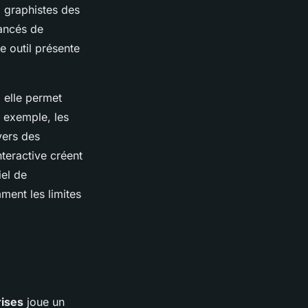
x graphistes des
vancés de
e outil présente
; elle permet
r exemple, les
vers des
teractive créent
iel de
ment les limites
rises
joue un