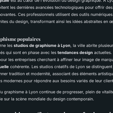
gitale
est au cœur de l'évolution du design graphique. À Lyo
itent les dernières avancées technologiques pour offrir des
novantes. Ces professionnels utilisent des outils numérique
mites du design, transformant ainsi les idées abstraites en œ
aphisme populaires
rne les
studios de graphisme à Lyon
, la ville abrite plusie
és qui sont en phase avec les
tendances design
actuelles.
pour les entreprises cherchant à affiner leur image de marqu
uelle
cohérente. Les studios créatifs de Lyon se distinguent 
nner tradition et modernité, associant des éléments artistiq
ls modernes pour répondre aux besoins variés de leur client
 du graphisme à Lyon continue de progresser, plein de vitalité
lle sur la scène mondiale du design contemporain.