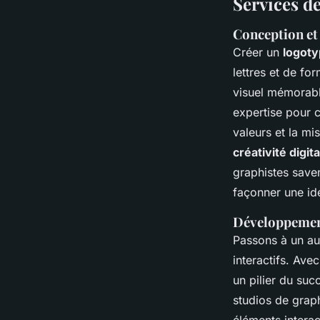
Services de
Conception et
Créer un
logoty
lettres et de for
visuel mémorabl
expertise pour c
valeurs et la m
créativité digita
graphistes saven
façonner une iden
Développement
Passons à un au
interactifs. Av
un pilier du suc
studios de graph