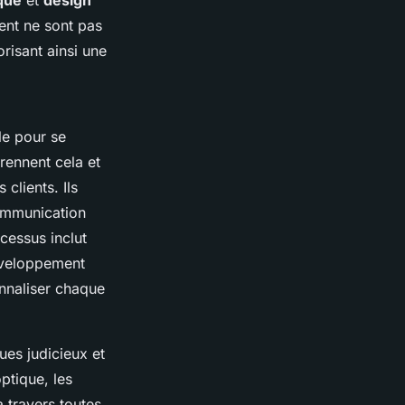
que
et
design
ent ne sont pas
risant ainsi une
le pour se
rennent cela et
clients. Ils
communication
ocessus inclut
développement
nnaliser chaque
ues judicieux et
ptique, les
 travers toutes