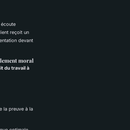
 écoute
ent reçoit un
entation devant
cèlement moral
it du travail à
e la preuve à la
ique optimale.