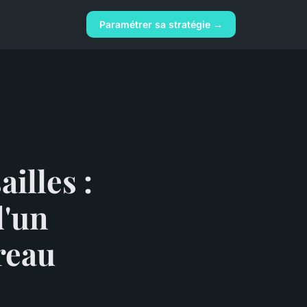
Paramétrer sa stratégie →
ailles :
d'un
reau