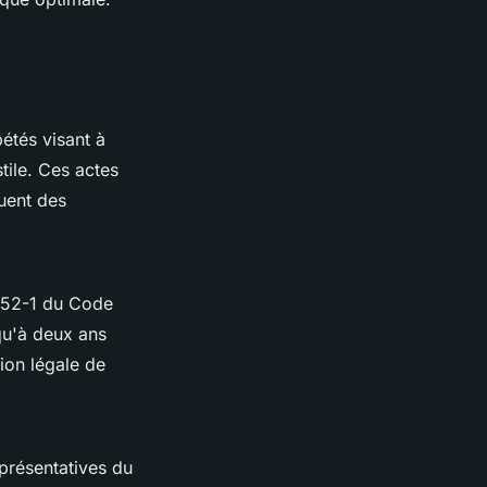
étés visant à
tile. Ces actes
guent des
1152-1 du Code
qu'à deux ans
ion légale de
eprésentatives du