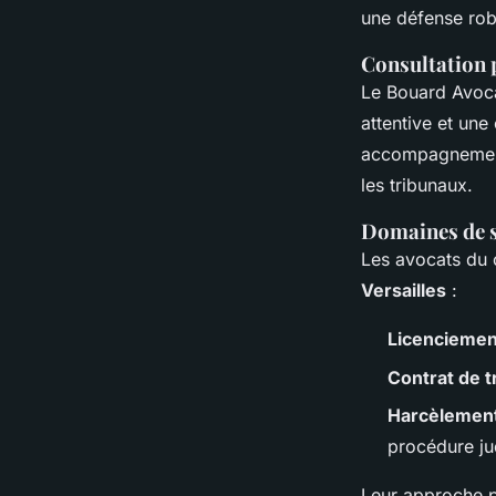
une défense rob
Consultation 
Le Bouard Avoca
attentive et un
accompagnement 
les tribunaux.
Domaines de sp
Les avocats du 
Versailles
:
Licenciemen
Contrat de t
Harcèlement
procédure jud
Leur approche pe