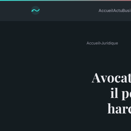
Accueil
Actu
Bus
Accueil
›
Juridique
Avocat 
il 
har