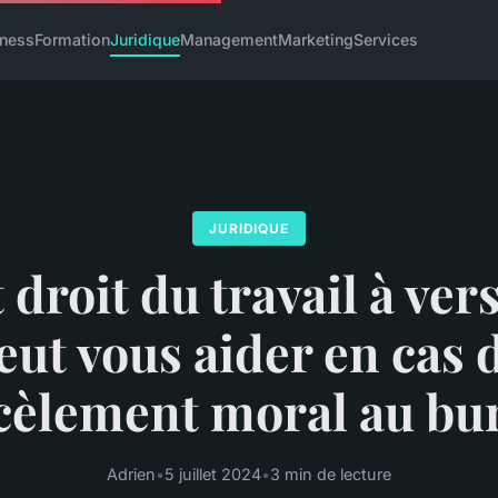
iness
Formation
Juridique
Management
Marketing
Services
JURIDIQUE
droit du travail à vers
peut vous aider en cas 
cèlement moral au bu
Adrien
•
5 juillet 2024
•
3 min de lecture