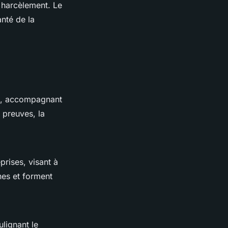
e harcèlement. Le
anté de la
, accompagnant
 preuves, la
prises, visant à
rnes et forment
ulignant le